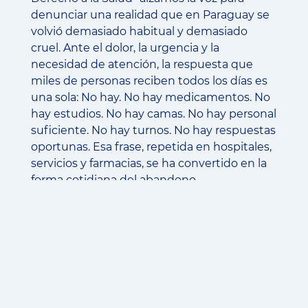
denunciar una realidad que en Paraguay se
volvió demasiado habitual y demasiado
cruel. Ante el dolor, la urgencia y la
necesidad de atención, la respuesta que
miles de personas reciben todos los días es
una sola: No hay. No hay medicamentos. No
hay estudios. No hay camas. No hay personal
suficiente. No hay turnos. No hay respuestas
oportunas. Esa frase, repetida en hospitales,
servicios y farmacias, se ha convertido en la
forma cotidiana del abandono.
La salud no es una mercancía, no es un
privilegio y no puede depender del bolsillo,
de los contactos, de favores ni de la caridad.
La salud es un derecho humano y una
responsabilidad indelegable del Estado. Por
eso defendemos un sistema público de
salud como base del acceso universal, con