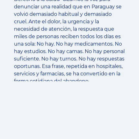
denunciar una realidad que en Paraguay se
volvió demasiado habitual y demasiado
cruel. Ante el dolor, la urgencia y la
necesidad de atención, la respuesta que
miles de personas reciben todos los días es
una sola: No hay. No hay medicamentos. No
hay estudios. No hay camas. No hay personal
suficiente. No hay turnos. No hay respuestas
oportunas. Esa frase, repetida en hospitales,
servicios y farmacias, se ha convertido en la
forma cotidiana del abandono.
La salud no es una mercancía, no es un
privilegio y no puede depender del bolsillo,
de los contactos, de favores ni de la caridad.
La salud es un derecho humano y una
responsabilidad indelegable del Estado. Por
eso defendemos un sistema público de
salud como base del acceso universal, con