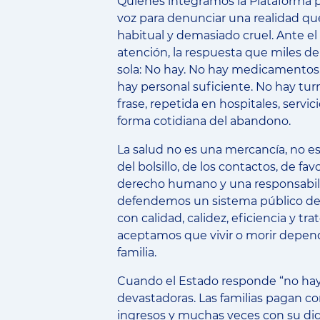
Quienes integramos la Plataforma po
voz para denunciar una realidad q
habitual y demasiado cruel. Ante el 
atención, la respuesta que miles de
sola: No hay. No hay medicamentos.
hay personal suficiente. No hay tur
frase, repetida en hospitales, servic
forma cotidiana del abandono.
La salud no es una mercancía, no e
del bolsillo, de los contactos, de fav
derecho humano y una responsabili
defendemos un sistema público de 
con calidad, calidez, eficiencia y tr
aceptamos que vivir o morir depen
familia.
Cuando el Estado responde “no hay”
devastadoras. Las familias pagan co
ingresos y muchas veces con su di