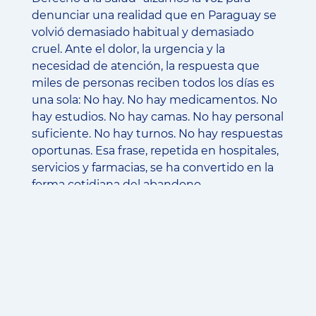
denunciar una realidad que en Paraguay se
volvió demasiado habitual y demasiado
cruel. Ante el dolor, la urgencia y la
necesidad de atención, la respuesta que
miles de personas reciben todos los días es
una sola: No hay. No hay medicamentos. No
hay estudios. No hay camas. No hay personal
suficiente. No hay turnos. No hay respuestas
oportunas. Esa frase, repetida en hospitales,
servicios y farmacias, se ha convertido en la
forma cotidiana del abandono.
La salud no es una mercancía, no es un
privilegio y no puede depender del bolsillo,
de los contactos, de favores ni de la caridad.
La salud es un derecho humano y una
responsabilidad indelegable del Estado. Por
eso defendemos un sistema público de
salud como base del acceso universal, con